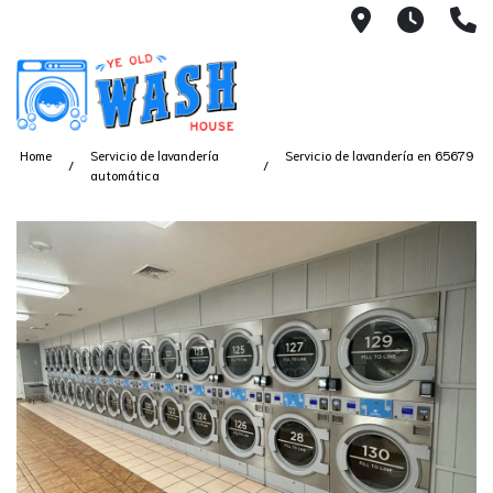
1753 S Bus
7 Day
(
Home
Servicio de lavandería
Servicio de lavandería en 65679
automática